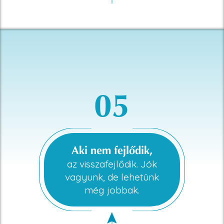
05
Aki nem fejlődik,
az visszafejlődik. Jók
vagyunk, de lehetünk
még jobbak.