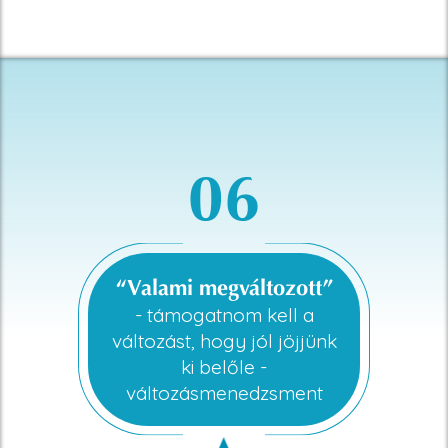
06
“Valami megváltozott”
- támogatnom kell a
változást, hogy jól jöjjünk
ki belőle -
változásmenedzsment