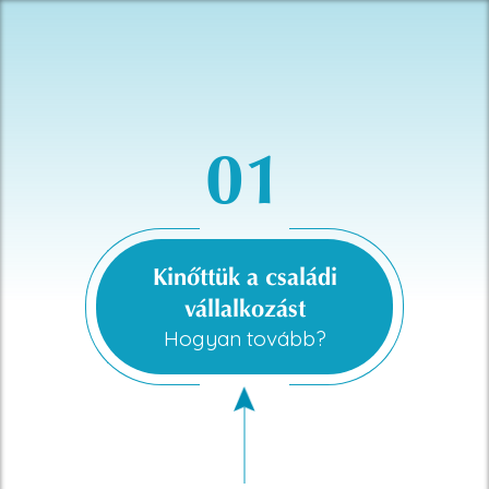
01
Kinőttük a családi
vállalkozást
Hogyan tovább?