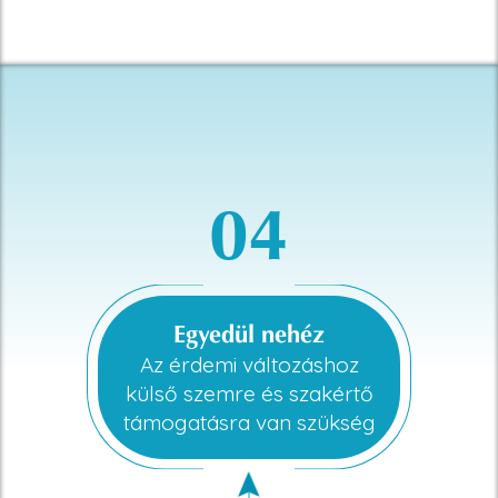
04
Egyedül nehéz
Az érdemi változáshoz
külső szemre és szakértő
támogatásra van szükség