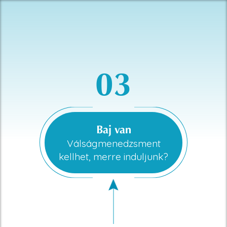
03
Baj van
Válságmenedzsment
kellhet, merre induljunk?