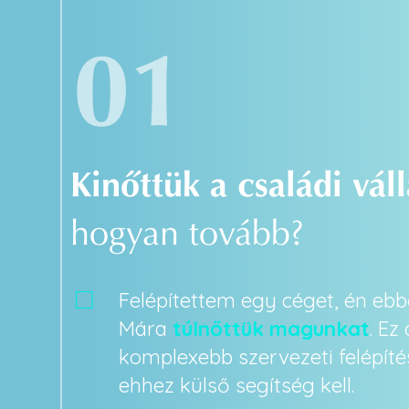
01
Kinőttük a családi vál
hogyan tovább?
Felépítettem egy céget, én ebb
Mára
túlnőttük magunkat
. Ez
komplexebb szervezeti felépítés
ehhez külső segítség kell.