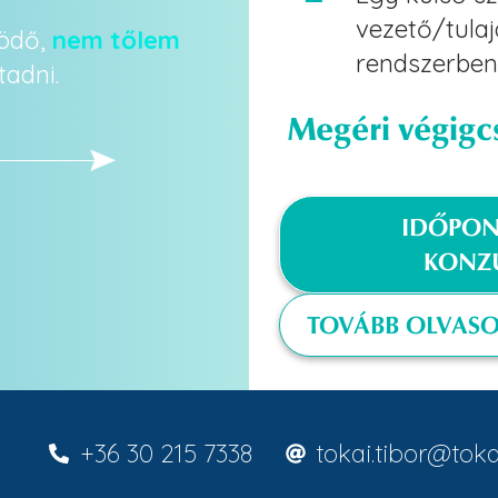
vezető/tulaj
ödő,
nem tőlem
rendszerben
tadni.
Megéri végigcs
IDŐPON
KONZU
TOVÁBB OLVAS
+36 30 215 7338
tokai.tibor@toka