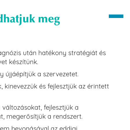
dhatjuk meg
agnózis után hatékony stratégiát és
vet készítünk.
 újjáépítjük a szervezetet.
, kinevezzük és fejlesztjük az érintett
 változásokat, fejlesztjük a
, megerősítjük a rendszert.
zem bevonásával az eddigi