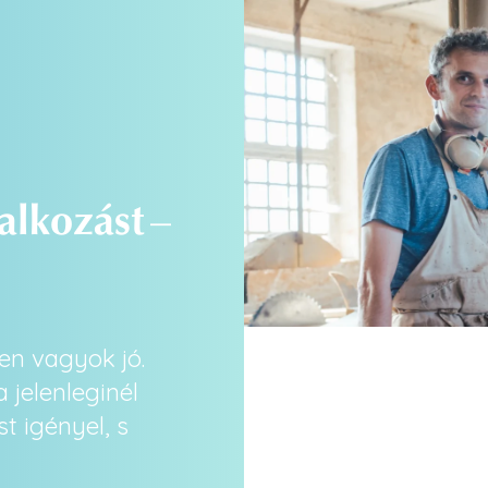
lalkozást
–
en vagyok jó.
 a jelenleginél
t igényel, s