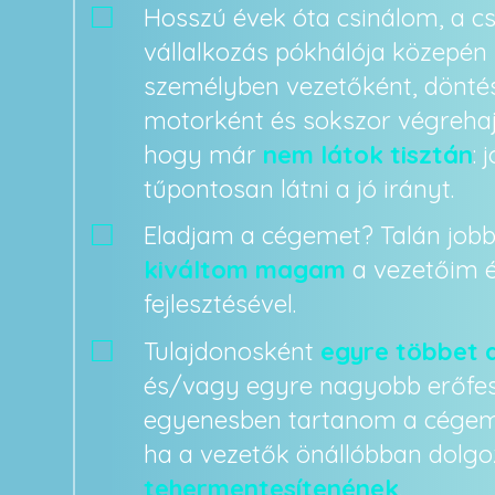
Hosszú évek óta csinálom, a cs
vállalkozás pókhálója közepén
személyben vezetőként, dönté
motorként és sokszor végrehajt
hogy már
nem látok tisztán
: 
tűpontosan látni a jó irányt.
Eladjam a cégemet? Talán jobb
kiváltom magam
a vezetőim é
fejlesztésével.
Tulajdonosként
egyre többet
és/vagy egyre nagyobb erőfes
egyenesben tartanom a cégem
ha a vezetők önállóbban dolg
tehermentesítenének
.