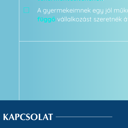
A gyermekeimnek egy jól műk
függő
vállalkozást szeretnék á
KAPCSOLAT