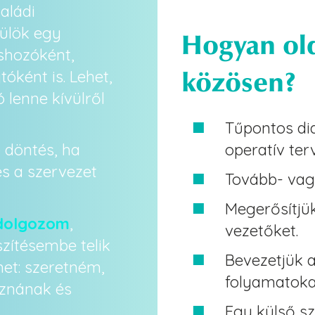
aládi
 ülök egy
Hogyan ol
shozóként,
közösen?
óként is. Lehet,
jó lenne kívülről
Tűpontos di
operatív ter
 döntés, ha
s a szervezet
Tovább- vagy
Megerősítjük
 dolgozom
,
vezetőket.
zítésembe telik
Bevezetjük a
et: szeretném,
folyamatokat
oznának és
Egy külső s