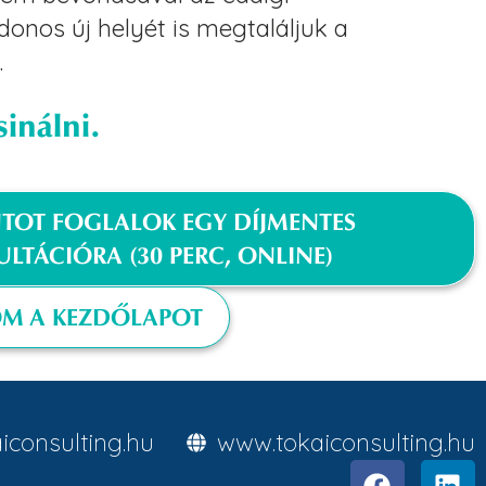
donos új helyét is megtaláljuk a
.
inálni.
TOT FOGLALOK EGY DÍJMENTES
LTÁCIÓRA (30 PERC, ONLINE)
OM A KEZDŐLAPOT
iconsulting.hu
www.tokaiconsulting.hu