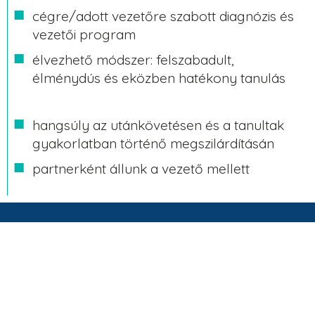
cégre/adott vezetőre szabott diagnózis és
vezetői program
élvezhető módszer: felszabadult,
élménydús és eközben hatékony tanulás
hangsúly az utánkövetésen és a tanultak
gyakorlatban történő megszilárdításán
partnerként állunk a vezető mellett
KAPCSOLAT
+36 30 215 7338
tokai.tibor@tokaiconsulting.hu